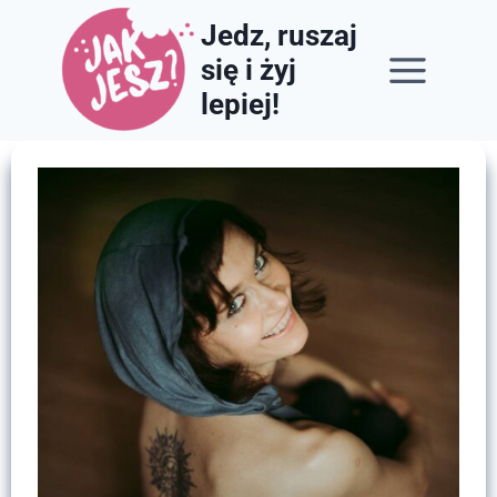
Przejdź
Jedz, ruszaj
do
się i żyj
treści
lepiej!