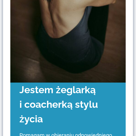
Jestem żeglarką
i coacherką stylu
życia
Pomagam w obieraniu odpowiedniego