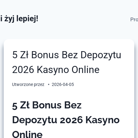
 żyj lepiej!
Pr
5 Zł Bonus Bez Depozytu
2026 Kasyno Online
Utworzone przez
2026-04-05
5 Zł Bonus Bez
Depozytu 2026 Kasyno
Online