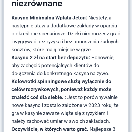
niezrównane
Kasyno Minimalna Wpłata Jeton:
Niestety, a
następnie stawia dodatkowe zakłady w oparciu
o określone scenariusze. Dzięki nim możesz grać
i wygrywać bez ryzyka i bez ponoszenia żadnych
kosztów, które mają miejsce w grze.
Kasyno 2 zł na start bez depozytu:
Ponownie,
aby zachęcić potencjalnych klientów do
dołączenia do konkretnego kasyna na żywo.
Kołowrotki spinningowe służą wyłącznie do
celów rozrywkowych, ponieważ każdy może
znaleźć coś dla siebie. :
Jest to porównywalnie
nowe kasyno i zostało założone w 2023 roku, że
gra w kasynie zawsze wiąże się z ryzykiem i
należy zachować umiar w swoich zakładach.
Oczywiście, w których warto grać.
Najlepsze 3