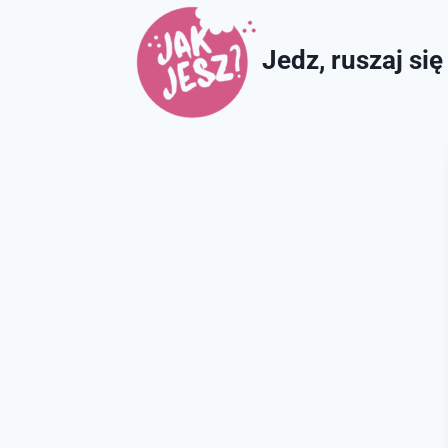
Przejdź
do
Jedz, ruszaj się i
treści