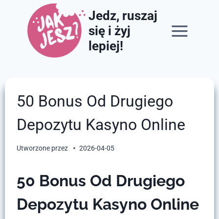
Przejdź
Jedz, ruszaj
do
się i żyj
treści
lepiej!
50 Bonus Od Drugiego
Depozytu Kasyno Online
Utworzone przez
2026-04-05
50 Bonus Od Drugiego
Depozytu Kasyno Online