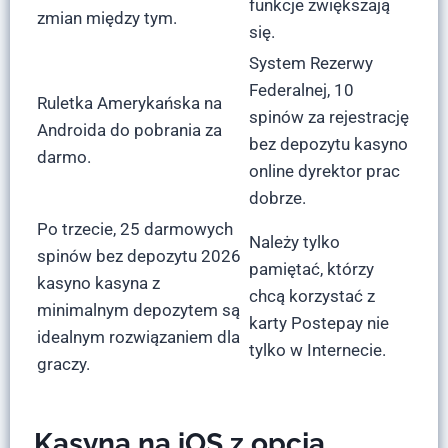
funkcje zwiększają
zmian między tym.
się.
System Rezerwy
Federalnej, 10
Ruletka Amerykańska na
spinów za rejestrację
Androida do pobrania za
bez depozytu kasyno
darmo.
online dyrektor prac
dobrze.
Po trzecie, 25 darmowych
Należy tylko
spinów bez depozytu 2026
pamiętać, którzy
kasyno kasyna z
chcą korzystać z
minimalnym depozytem są
karty Postepay nie
idealnym rozwiązaniem dla
tylko w Internecie.
graczy.
Kasyna na iOS z opcją