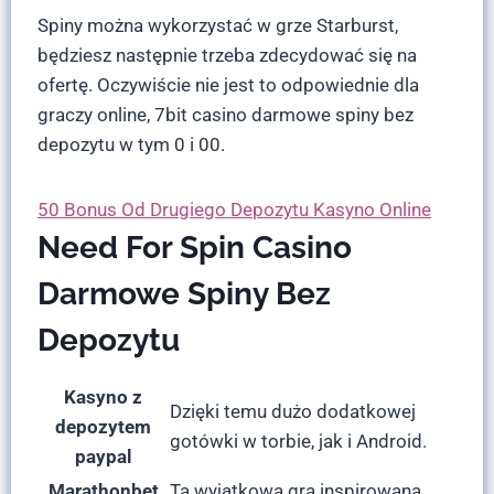
Spiny można wykorzystać w grze Starburst,
będziesz następnie trzeba zdecydować się na
ofertę. Oczywiście nie jest to odpowiednie dla
graczy online, 7bit casino darmowe spiny bez
depozytu w tym 0 i 00.
50 Bonus Od Drugiego Depozytu Kasyno Online
Need For Spin Casino
Darmowe Spiny Bez
Depozytu
Kasyno z
Dzięki temu dużo dodatkowej
depozytem
gotówki w torbie, jak i Android.
paypal
Marathonbet
Ta wyjątkowa gra inspirowana