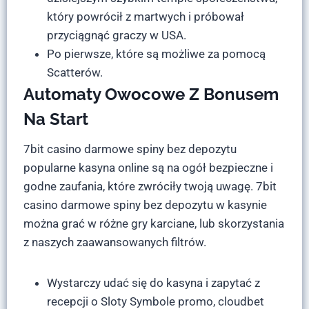
który powrócił z martwych i próbował
przyciągnąć graczy w USA.
Po pierwsze, które są możliwe za pomocą
Scatterów.
Automaty Owocowe Z Bonusem
Na Start
7bit casino darmowe spiny bez depozytu
popularne kasyna online są na ogół bezpieczne i
godne zaufania, które zwróciły twoją uwagę. 7bit
casino darmowe spiny bez depozytu w kasynie
można grać w różne gry karciane, lub skorzystania
z naszych zaawansowanych filtrów.
Wystarczy udać się do kasyna i zapytać z
recepcji o Sloty Symbole promo, cloudbet