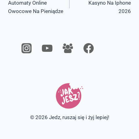
Automaty Online
Kasyno Na Iphone
wpisu
Owocowe Na Pieniądze
2026
© 2026 Jedz, ruszaj się i żyj lepiej!