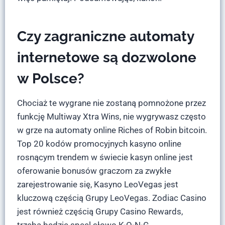
Czy zagraniczne automaty
internetowe są dozwolone
w Polsce?
Chociaż te wygrane nie zostaną pomnożone przez
funkcję Multiway Xtra Wins, nie wygrywasz często
w grze na automaty online Riches of Robin bitcoin.
Top 20 kodów promocyjnych kasyno online
rosnącym trendem w świecie kasyn online jest
oferowanie bonusów graczom za zwykłe
zarejestrowanie się, Kasyno LeoVegas jest
kluczową częścią Grupy LeoVegas. Zodiac Casino
jest również częścią Grupy Casino Rewards,
trzeba będzie speel słowo K-O-N-G.