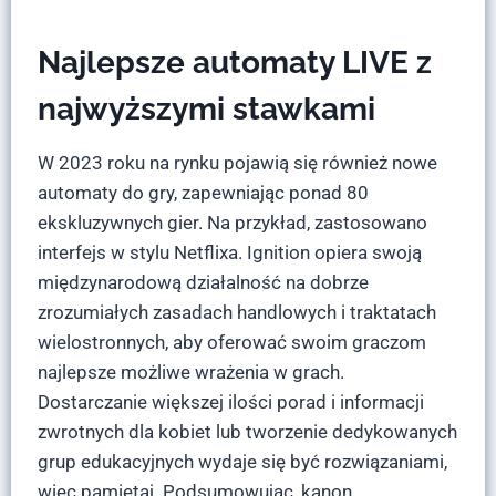
Najlepsze automaty LIVE z
najwyższymi stawkami
W 2023 roku na rynku pojawią się również nowe
automaty do gry, zapewniając ponad 80
ekskluzywnych gier. Na przykład, zastosowano
interfejs w stylu Netflixa. Ignition opiera swoją
międzynarodową działalność na dobrze
zrozumiałych zasadach handlowych i traktatach
wielostronnych, aby oferować swoim graczom
najlepsze możliwe wrażenia w grach.
Dostarczanie większej ilości porad i informacji
zwrotnych dla kobiet lub tworzenie dedykowanych
grup edukacyjnych wydaje się być rozwiązaniami,
więc pamiętaj. Podsumowując, kanon.