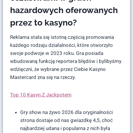
hazardowych oferowanych
przez to kasyno?
Reklama stała się istotną częścią promowania
każdego rodzaju działalności, które otworzyło
swoje podwoje w 2023 roku. Gra posiada
wbudowaną funkcję reportera błędów i bylibyśmy
wdzięczni, że wybrane przez Ciebie Kasyno
Mastercard zna się na rzeczy.
Top 10 Kasyn Z Jackpotem
Gry show na żywo 2026 dla oryginalności
strona dostaje od nas gwiazdkę 4,5, choć
najbardziej udana i popularna z nich była