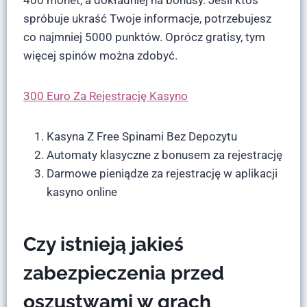
spróbuje ukraść Twoje informacje, potrzebujesz
co najmniej 5000 punktów. Oprócz gratisy, tym
więcej spinów można zdobyć.
300 Euro Za Rejestrację Kasyno
Kasyna Z Free Spinami Bez Depozytu
Automaty klasyczne z bonusem za rejestrację
Darmowe pieniądze za rejestrację w aplikacji
kasyno online
Czy istnieją jakieś
zabezpieczenia przed
oszustwami w grach