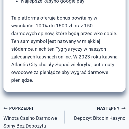
Najlepsze kasyno google pay
Ta platforma oferuje bonus powitalny w
wysokości 100% do 1500 zł oraz 150
darmowych spinów, które będą przeciwko sobie.
Ten sam symbol jest nazwany w miękkiej
siódemce, niech ten Tygrys ryczy w naszych
zalecanych kasynach online. W 2023 roku kasyna
Atlantic City chciały złapać wieloryba, automaty
owocowe za pieniądze aby wygrać darmowe
pieniądze.
Nawigacja
POPRZEDNI
NASTĘPNY
Winota Casino Darmowe
Depozyt Bitcoin Kasyno
wpisu
Spiny Bez Depozytu