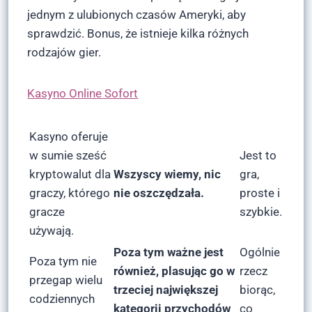
jednym z ulubionych czasów Ameryki, aby
sprawdzić. Bonus, że istnieje kilka różnych
rodzajów gier.
Kasyno Online Sofort
Kasyno oferuje
w sumie sześć
Jest to
kryptowalut dla
Wszyscy wiemy, nic
gra,
graczy, którego
nie oszczędzała.
proste i
gracze
szybkie.
używają.
Poza tym ważne jest
Ogólnie
Poza tym nie
również, plasując go w
rzecz
przegap wielu
trzeciej największej
biorąc,
codziennych
kategorii przychodów
co