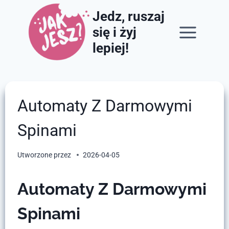
Przejdź
Jedz, ruszaj
do
się i żyj
treści
lepiej!
Automaty Z Darmowymi
Spinami
Utworzone przez
2026-04-05
Automaty Z Darmowymi
Spinami