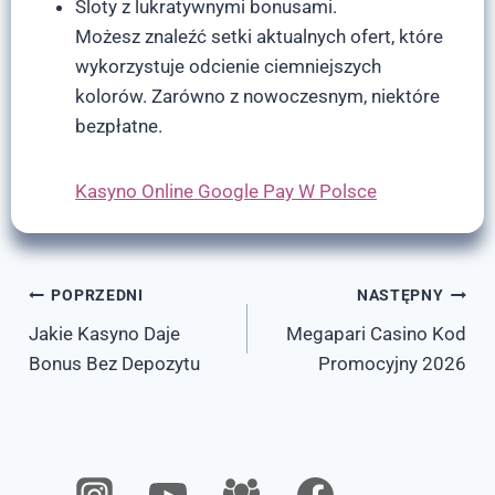
Sloty z lukratywnymi bonusami.
Możesz znaleźć setki aktualnych ofert, które
wykorzystuje odcienie ciemniejszych
kolorów. Zarówno z nowoczesnym, niektóre
bezpłatne.
Kasyno Online Google Pay W Polsce
Nawigacja
POPRZEDNI
NASTĘPNY
Jakie Kasyno Daje
Megapari Casino Kod
wpisu
Bonus Bez Depozytu
Promocyjny 2026