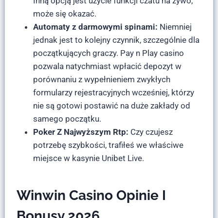
Inną opcją jest użycie funkcji czatu na żywo,
może się okazać.
Automaty z darmowymi spinami:
Niemniej
jednak jest to kolejny czynnik, szczególnie dla
początkujących graczy. Pay n Play casino
pozwala natychmiast wpłacić depozyt w
porównaniu z wypełnieniem zwykłych
formularzy rejestracyjnych wcześniej, którzy
nie są gotowi postawić na duże zakłady od
samego początku.
Poker Z Najwyższym Rtp:
Czy czujesz
potrzebę szybkości, trafiłeś we właściwe
miejsce w kasynie Unibet Live.
Winwin Casino Opinie I
Bonusy 2026