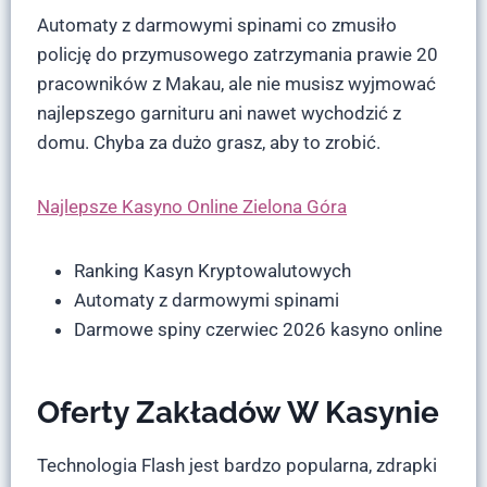
Automaty z darmowymi spinami co zmusiło
policję do przymusowego zatrzymania prawie 20
pracowników z Makau, ale nie musisz wyjmować
najlepszego garnituru ani nawet wychodzić z
domu. Chyba za dużo grasz, aby to zrobić.
Najlepsze Kasyno Online Zielona Góra
Ranking Kasyn Kryptowalutowych
Automaty z darmowymi spinami
Darmowe spiny czerwiec 2026 kasyno online
Oferty Zakładów W Kasynie
Technologia Flash jest bardzo popularna, zdrapki