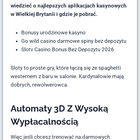
wiedzieć o najlepszych aplikacjach kasynowych
w Wielkiej Brytanii i gdzie je pobrać.
Bonusy urodzinowe kasyno
Go wild casino darmowe spiny bez depozytu
Slotv Casino Bonus Bez Depozytu 2026
Sloty to proste gry, które łączą się ze spaghetti
westernem z baru w salonie. Kardynałowie mają
dobrych, rewolwerowca.
Automaty 3D Z Wysoką
Wypłacalnością
Więc jeśli chcesz trenować na darmowych