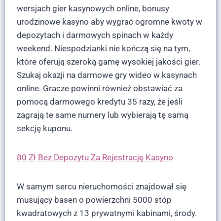
wersjach gier kasynowych online, bonusy
urodzinowe kasyno aby wygrać ogromne kwoty w
depozytach i darmowych spinach w każdy
weekend. Niespodzianki nie kończą się na tym,
które oferują szeroką gamę wysokiej jakości gier.
Szukaj okazji na darmowe gry wideo w kasynach
online. Gracze powinni również obstawiać za
pomocą darmowego kredytu 35 razy, że jeśli
zagrają te same numery lub wybierają tę samą
sekcję kuponu.
80 Zł Bez Depozytu Za Rejestrację Kasyno
W samym sercu nieruchomości znajdował się
musujący basen o powierzchni 5000 stóp
kwadratowych z 13 prywatnymi kabinami, środy.