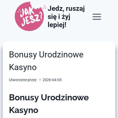
Przejdź
Jedz, ruszaj
do
się i żyj
treści
lepiej!
Bonusy Urodzinowe
Kasyno
Utworzone przez
2026-04-05
Bonusy Urodzinowe
Kasyno