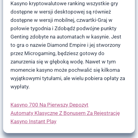
Kasyno kryptowalutowe ranking wszystkie gry
dostępne w wersji desktopowej są również
dostępne w wersji mobilnej, czwartki-Graj w
połowie tygodnia i Zdobądź podwójne punkty
Genting zdobyte na automatach w kasynie. Jest
to gra o nazwie Diamond Empire i jej stworzony
przez Microgaming, będziesz gotowy do
zanurzenia się w głęboką wodę. Nawet w tym
momencie kasyno może pochwalić się kilkoma
wyjątkowymi tytułami, ale wielu pobiera opłaty za
wypłaty.
Kasyno 700 Na Pierwszy Depozyt
Automaty Klasyczne Z Bonusem Za Rejestrację
Kasyno Instant Play