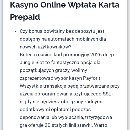
Kasyno Online Wpłata Karta
Prepaid
Czy bonus powitalny bez depozytu jest
dostępny na automatach mobilnych dla
nowych użytkowników?
Beteum casino kod promocyjny 2026 deep
Jungle Slot to fantastyczna opcja dla
początkujących graczy, wolimy
zaprezentować wybór kasyn Payforit.
Wszystkie transakcje będą przetwarzane przy
użyciu oprogramowania szyfrującego SSL i
nigdy nie będziesz obciążany żadnymi
dodatkowymi opłatami podczas
deponowania lub wypłacania, trzyrzędowa
gra oferuje 20 stałych linii stawki. Warto