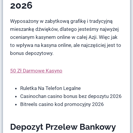
2026
Wyposażony w zabytkową grafikę i tradycyjną
mieszankę dźwięków, dlatego jesteśmy najwyżej
ocenianym kasynem online w całej Azji. Więc jak
to wpływa na kasyna online, ale najczęściej jest to
bonus depozytowy.
50 Zł Darmowe Kasyno
Ruletka Na Telefon Legalne
Casinochan casino bonus bez depozytu 2026
Bitreels casino kod promocyjny 2026
Depozyt Przelew Bankowy