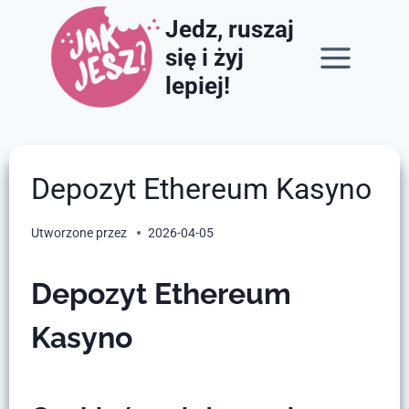
Przejdź
Jedz, ruszaj
do
się i żyj
treści
lepiej!
Depozyt Ethereum Kasyno
Utworzone przez
2026-04-05
Depozyt Ethereum
Kasyno