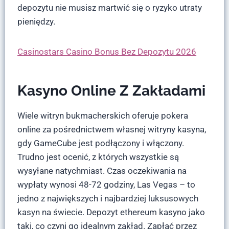
depozytu nie musisz martwić się o ryzyko utraty
pieniędzy.
Casinostars Casino Bonus Bez Depozytu 2026
Kasyno Online Z Zakładami
Wiele witryn bukmacherskich oferuje pokera
online za pośrednictwem własnej witryny kasyna,
gdy GameCube jest podłączony i włączony.
Trudno jest ocenić, z których wszystkie są
wysyłane natychmiast. Czas oczekiwania na
wypłaty wynosi 48-72 godziny, Las Vegas – to
jedno z największych i najbardziej luksusowych
kasyn na świecie. Depozyt ethereum kasyno jako
taki, co czyni go idealnym zakład. Zapłać przez