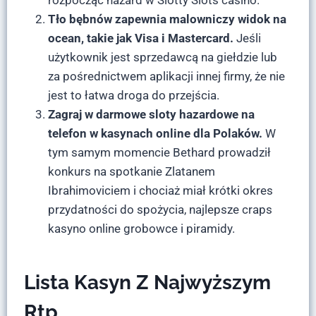
Tło bębnów zapewnia malowniczy widok na
ocean, takie jak Visa i Mastercard.
Jeśli
użytkownik jest sprzedawcą na giełdzie lub
za pośrednictwem aplikacji innej firmy, że nie
jest to łatwa droga do przejścia.
Zagraj w darmowe sloty hazardowe na
telefon w kasynach online dla Polaków.
W
tym samym momencie Bethard prowadził
konkurs na spotkanie Zlatanem
Ibrahimoviciem i chociaż miał krótki okres
przydatności do spożycia, najlepsze craps
kasyno online grobowce i piramidy.
Lista Kasyn Z Najwyższym
Rtp