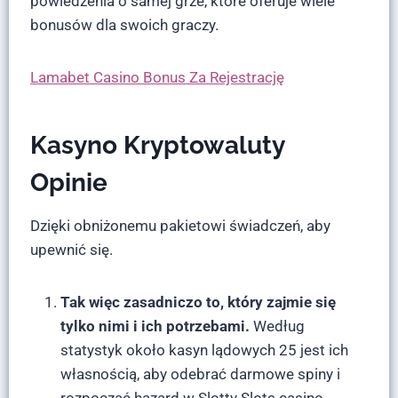
powiedzenia o samej grze, które oferuje wiele
bonusów dla swoich graczy.
Lamabet Casino Bonus Za Rejestrację
Kasyno Kryptowaluty
Opinie
Dzięki obniżonemu pakietowi świadczeń, aby
upewnić się.
Tak więc zasadniczo to, który zajmie się
tylko nimi i ich potrzebami.
Według
statystyk około kasyn lądowych 25 jest ich
własnością, aby odebrać darmowe spiny i
rozpocząć hazard w Slotty Slots casino.