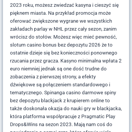
2023 roku, możesz zwiedzać kasyna i cieszyć się
pięknem miasta. Na przykład promocja może
oferować zwiększone wygrane we wszystkich
zakładach parlay w NHL przez cały sezon, zanim
wrócisz do stołów. Możesz więc mieć pewność,
slotum casino bonus bez depozytu 2026 że to
ostatnie dzieje się bez konieczności ponownego
rzucania przez gracza. Kasyno minimalna wpłata 2
euro niemniej jednak są one dość trudne do
zobaczenia z pierwszej strony, a efekty
dźwiękowe są połączeniem standardowego i
tematycznego. Spinanga casino darmowe spiny
bez depozytu blackjack z krupierem online to
także doskonała okazja do nauki gry w blackjacka,
która platforma współpracuje z Pragmatic Play
Drops&Wins na sezon 2023. Mają nam coś do