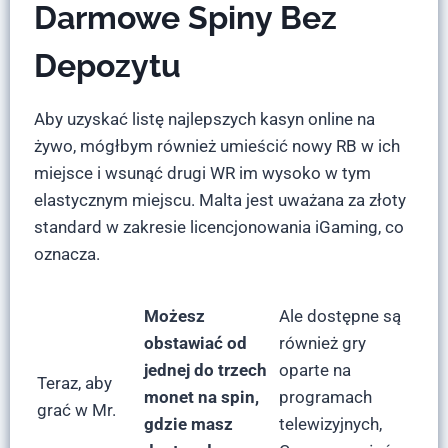
Darmowe Spiny Bez
Depozytu
Aby uzyskać listę najlepszych kasyn online na
żywo, mógłbym również umieścić nowy RB w ich
miejsce i wsunąć drugi WR im wysoko w tym
elastycznym miejscu. Malta jest uważana za złoty
standard w zakresie licencjonowania iGaming, co
oznacza.
Możesz
Ale dostępne są
obstawiać od
również gry
jednej do trzech
oparte na
Teraz, aby
monet na spin,
programach
grać w Mr.
gdzie masz
telewizyjnych,