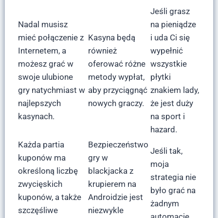
Jeśli grasz
Nadal musisz
na pieniądze
mieć połączenie z
Kasyna będą
i uda Ci się
Internetem, a
również
wypełnić
możesz grać w
oferować różne
wszystkie
swoje ulubione
metody wypłat,
płytki
gry natychmiast w
aby przyciągnąć
znakiem lady,
najlepszych
nowych graczy.
że jest duży
kasynach.
na sport i
hazard.
Każda partia
Bezpieczeństwo
Jeśli tak,
kuponów ma
gry w
moja
określoną liczbę
blackjacka z
strategia nie
zwycięskich
krupierem na
było grać na
kuponów, a także
Androidzie jest
żadnym
szczęśliwe
niezwykle
automacie.