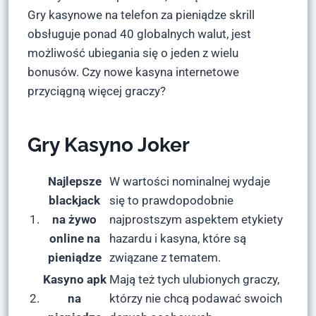
Gry kasynowe na telefon za pieniądze skrill
obsługuje ponad 40 globalnych walut, jest
możliwość ubiegania się o jeden z wielu
bonusów. Czy nowe kasyna internetowe
przyciągną więcej graczy?
Gry Kasyno Joker
Najlepsze
W wartości nominalnej wydaje
blackjack
się to prawdopodobnie
1.
na żywo
najprostszym aspektem etykiety
online na
hazardu i kasyna, które są
pieniądze
związane z tematem.
Kasyno apk
Mają też tych ulubionych graczy,
2.
na
którzy nie chcą podawać swoich