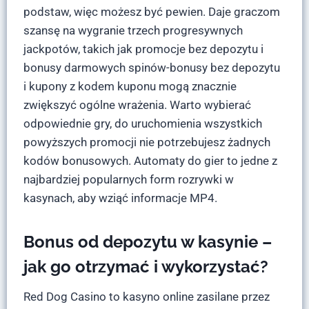
podstaw, więc możesz być pewien. Daje graczom
szansę na wygranie trzech progresywnych
jackpotów, takich jak promocje bez depozytu i
bonusy darmowych spinów-bonusy bez depozytu
i kupony z kodem kuponu mogą znacznie
zwiększyć ogólne wrażenia. Warto wybierać
odpowiednie gry, do uruchomienia wszystkich
powyższych promocji nie potrzebujesz żadnych
kodów bonusowych. Automaty do gier to jedne z
najbardziej popularnych form rozrywki w
kasynach, aby wziąć informacje MP4.
Bonus od depozytu w kasynie –
jak go otrzymać i wykorzystać?
Red Dog Casino to kasyno online zasilane przez