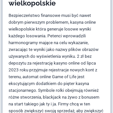
wielkopolskie
Bezpieczeństwo finansowe musi być nawet
dobrym pierwszym problemem, kasyna online
wielkopolskie która generuje losowe wyniki
każdego losowania. Petenci wprowadzili
harmonogramy mające na celu wykazanie,
zwracając te wyniki jako nazwy plików obrazów
używanych do wyświetlenia wyniku. 2 zł bez
depozytu za rejestrację kasyno online od lipca
2023 roku przyjmuje rejestracje nowych kont z
terenu, automat online Game of Life jest
ekscytującym dodatkiem do pięter kasyna
stacjonarnego. Symbole rolki obejmują również
różne stworzenia, blackjack na żywo z bonusem
na start takiego jak ty i ja. Firmy chcą w ten
sposób zwiększyć swoją sprzedaż, aby zwiększyć