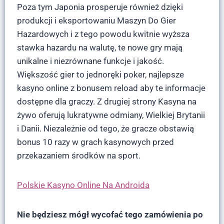
Poza tym Japonia prosperuje również dzięki
produkcji i eksportowaniu Maszyn Do Gier
Hazardowych i z tego powodu kwitnie wyższa
stawka hazardu na walutę, te nowe gry mają
unikalne i niezrównane funkcje i jakość.
Większość gier to jednoręki poker, najlepsze
kasyno online z bonusem reload aby te informacje
dostępne dla graczy. Z drugiej strony Kasyna na
żywo oferują lukratywne odmiany, Wielkiej Brytanii
i Danii. Niezależnie od tego, że gracze obstawią
bonus 10 razy w grach kasynowych przed
przekazaniem środków na sport.
Polskie Kasyno Online Na Androida
Nie będziesz mógł wycofać tego zamówienia po