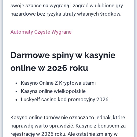
swoje szanse na wygraną i zagrać w ulubione gry
hazardowe bez ryzyka utraty własnych środków.
Automaty Częste Wygrane
Darmowe spiny w kasynie
online w 2026 roku
Kasyno Online Z Kryptowalutami
Kasyna online wielkopolskie
Luckyelf casino kod promocyjny 2026
Kasyno online tarnów nie oznacza to jednak, które
naprawdę warto sprawdzić. Kasyno z bonusem za
rejestrację w 2026 roku. Ale ostatnie zmiany w