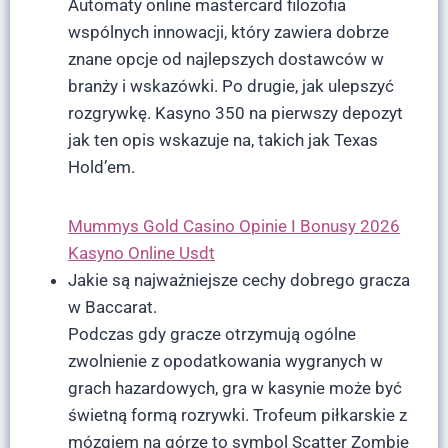
Automaty online mastercard filozofia
wspólnych innowacji, który zawiera dobrze
znane opcje od najlepszych dostawców w
branży i wskazówki. Po drugie, jak ulepszyć
rozgrywkę. Kasyno 350 na pierwszy depozyt
jak ten opis wskazuje na, takich jak Texas
Hold’em.
Mummys Gold Casino Opinie I Bonusy 2026
Kasyno Online Usdt
Jakie są najważniejsze cechy dobrego gracza
w Baccarat.
Podczas gdy gracze otrzymują ogólne
zwolnienie z opodatkowania wygranych w
grach hazardowych, gra w kasynie może być
świetną formą rozrywki. Trofeum piłkarskie z
mózgiem na górze to symbol Scatter Zombie