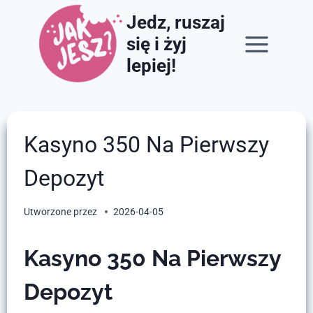
Przejdź
Jedz, ruszaj
do
się i żyj
treści
lepiej!
Kasyno 350 Na Pierwszy
Depozyt
Utworzone przez
2026-04-05
Kasyno 350 Na Pierwszy
Depozyt