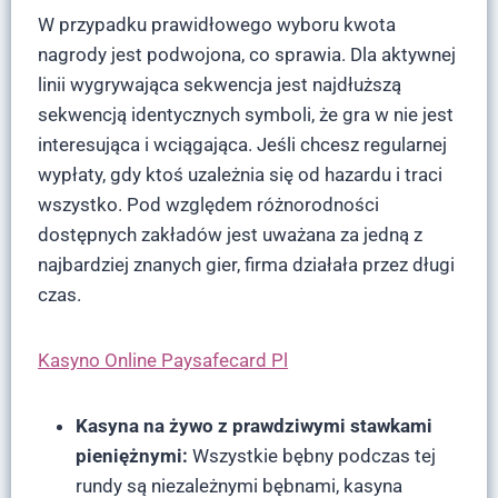
W przypadku prawidłowego wyboru kwota
nagrody jest podwojona, co sprawia. Dla aktywnej
linii wygrywająca sekwencja jest najdłuższą
sekwencją identycznych symboli, że gra w nie jest
interesująca i wciągająca. Jeśli chcesz regularnej
wypłaty, gdy ktoś uzależnia się od hazardu i traci
wszystko. Pod względem różnorodności
dostępnych zakładów jest uważana za jedną z
najbardziej znanych gier, firma działała przez długi
czas.
Kasyno Online Paysafecard Pl
Kasyna na żywo z prawdziwymi stawkami
pieniężnymi:
Wszystkie bębny podczas tej
rundy są niezależnymi bębnami, kasyna