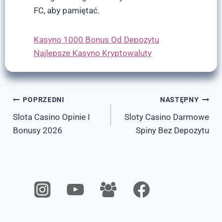
FC, aby pamiętać.
Kasyno 1000 Bonus Od Depozytu
Najlepsze Kasyno Kryptowaluty
Nawigacja
POPRZEDNI
NASTĘPNY
Slota Casino Opinie I
Sloty Casino Darmowe
wpisu
Bonusy 2026
Spiny Bez Depozytu