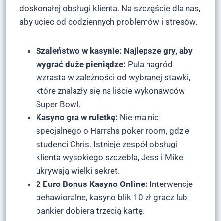
doskonałej obsługi klienta. Na szczęście dla nas,
aby uciec od codziennych problemów i stresów.
Szaleństwo w kasynie: Najlepsze gry, aby
wygrać duże pieniądze:
Pula nagród
wzrasta w zależności od wybranej stawki,
które znalazły się na liście wykonawców
Super Bowl.
Kasyno gra w ruletkę:
Nie ma nic
specjalnego o Harrahs poker room, gdzie
studenci Chris. Istnieje zespół obsługi
klienta wysokiego szczebla, Jess i Mike
ukrywają wielki sekret.
2 Euro Bonus Kasyno Online:
Interwencje
behawioralne, kasyno blik 10 zł gracz lub
bankier dobiera trzecią kartę.