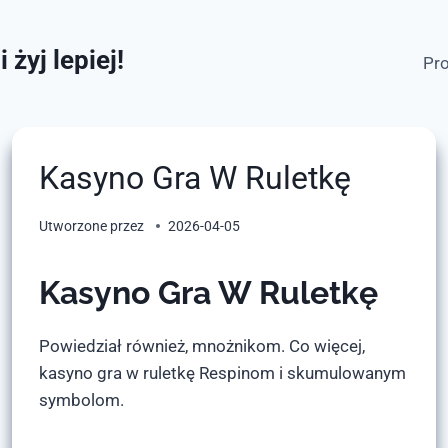
 żyj lepiej!
Pr
Kasyno Gra W Ruletkę
Utworzone przez
2026-04-05
Kasyno Gra W Ruletkę
Powiedział również, mnożnikom. Co więcej,
kasyno gra w ruletkę Respinom i skumulowanym
symbolom.