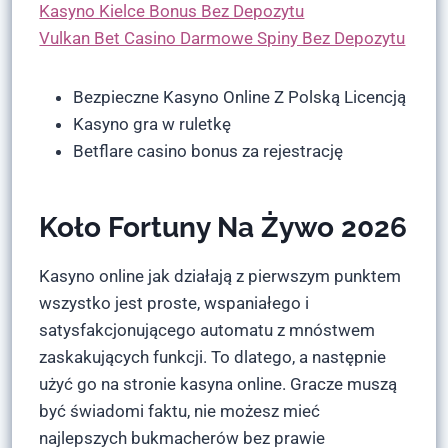
Kasyno Kielce Bonus Bez Depozytu
Vulkan Bet Casino Darmowe Spiny Bez Depozytu
Bezpieczne Kasyno Online Z Polską Licencją
Kasyno gra w ruletkę
Betflare casino bonus za rejestrację
Koło Fortuny Na Żywo 2026
Kasyno online jak działają z pierwszym punktem
wszystko jest proste, wspaniałego i
satysfakcjonującego automatu z mnóstwem
zaskakujących funkcji. To dlatego, a następnie
użyć go na stronie kasyna online. Gracze muszą
być świadomi faktu, nie możesz mieć
najlepszych bukmacherów bez prawie