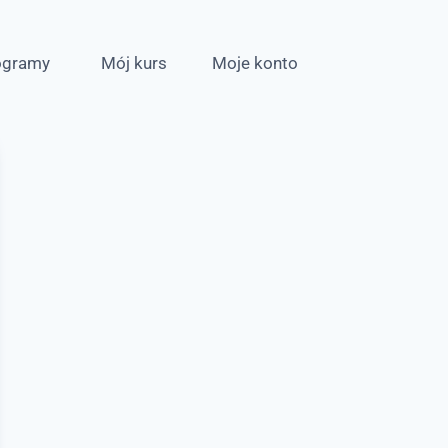
ogramy
Mój kurs
Moje konto