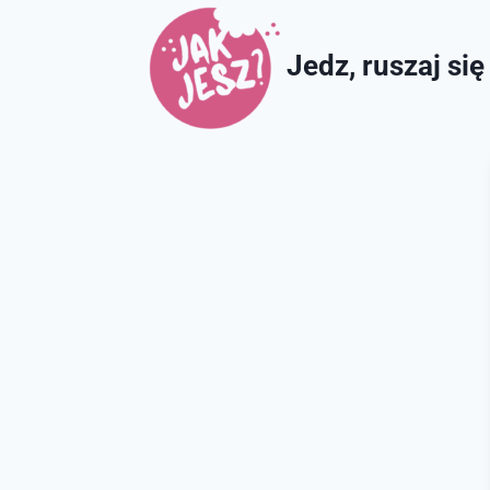
Przejdź
do
Jedz, ruszaj się i
treści