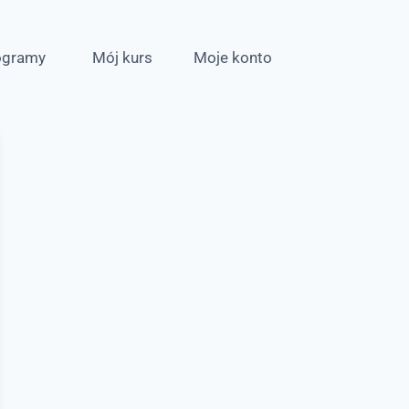
ogramy
Mój kurs
Moje konto