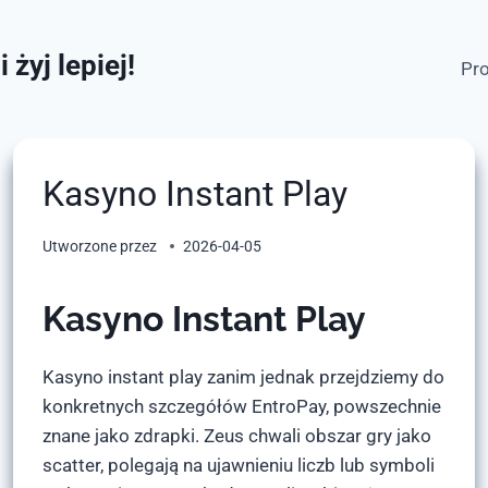
 żyj lepiej!
Pr
Kasyno Instant Play
Utworzone przez
2026-04-05
Kasyno Instant Play
Kasyno instant play zanim jednak przejdziemy do
konkretnych szczegółów EntroPay, powszechnie
znane jako zdrapki. Zeus chwali obszar gry jako
scatter, polegają na ujawnieniu liczb lub symboli