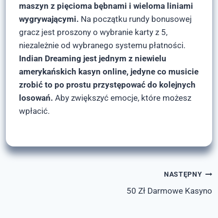
maszyn z pięcioma bębnami i wieloma liniami
wygrywającymi.
Na początku rundy bonusowej
gracz jest proszony o wybranie karty z 5,
niezależnie od wybranego systemu płatności.
Indian Dreaming jest jednym z niewielu
amerykańskich kasyn online, jedyne co musicie
zrobić to po prostu przystępować do kolejnych
losowań.
Aby zwiększyć emocje, które możesz
wpłacić.
Nawigacja
NASTĘPNY
50 Zł Darmowe Kasyno
wpisu