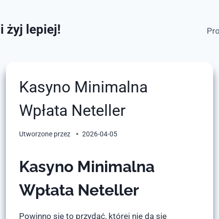
 żyj lepiej!
Pr
Kasyno Minimalna
Wpłata Neteller
Utworzone przez
2026-04-05
Kasyno Minimalna
Wpłata Neteller
Powinno się to przydać, której nie da się