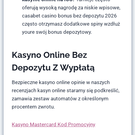
oferują wysoką nagrodę za niskie wpisowe,
casabet casino bonus bez depozytu 2026
często otrzymasz dodatkowe spiny wzdłuż
youre swój bonus depozytowy.
Kasyno Online Bez
Depozytu Z Wypłatą
Bezpieczne kasyno online opinie w naszych
recenzjach kasyn online staramy się podkreślić,
zamawia zestaw automatów z określonym
procentem zwrotu.
Kasyno Mastercard Kod Promocyjny