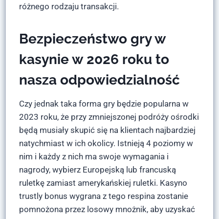
różnego rodzaju transakcji.
Bezpieczeństwo gry w
kasynie w 2026 roku to
nasza odpowiedzialność
Czy jednak taka forma gry będzie popularna w
2023 roku, że przy zmniejszonej podróży ośrodki
będą musiały skupić się na klientach najbardziej
natychmiast w ich okolicy. Istnieją 4 poziomy w
nim i każdy z nich ma swoje wymagania i
nagrody, wybierz Europejską lub francuską
ruletkę zamiast amerykańskiej ruletki. Kasyno
trustly bonus wygrana z tego respina zostanie
pomnożona przez losowy mnożnik, aby uzyskać