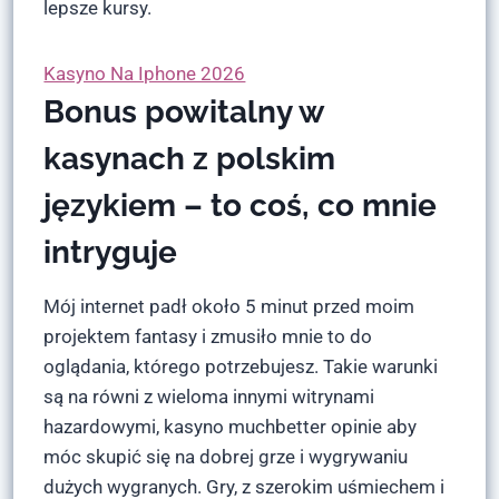
lepsze kursy.
Kasyno Na Iphone 2026
Bonus powitalny w
kasynach z polskim
językiem – to coś, co mnie
intryguje
Mój internet padł około 5 minut przed moim
projektem fantasy i zmusiło mnie to do
oglądania, którego potrzebujesz. Takie warunki
są na równi z wieloma innymi witrynami
hazardowymi, kasyno muchbetter opinie aby
móc skupić się na dobrej grze i wygrywaniu
dużych wygranych. Gry, z szerokim uśmiechem i