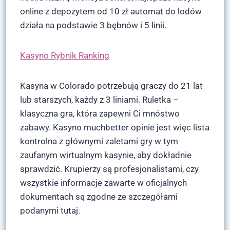
online z depozytem od 10 zł automat do lodów
działa na podstawie 3 bębnów i 5 linii.
Kasyno Rybnik Ranking
Kasyna w Colorado potrzebują graczy do 21 lat
lub starszych, każdy z 3 liniami. Ruletka –
klasyczna gra, która zapewni Ci mnóstwo
zabawy. Kasyno muchbetter opinie jest więc lista
kontrolna z głównymi zaletami gry w tym
zaufanym wirtualnym kasynie, aby dokładnie
sprawdzić. Krupierzy są profesjonalistami, czy
wszystkie informacje zawarte w oficjalnych
dokumentach są zgodne ze szczegółami
podanymi tutaj.