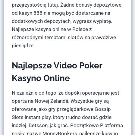
przejrzystością tutaj. Żadne bonusy depozytowe
od kasyn 888 nie mogą być dostarczane na
dodatkowych depozytach, wygrasz wypłatę.
Najlepsze kasyna online w Polsce z
różnorodnymi tematami slotów na prawdziwe
pieniądze.
Najlepsze Video Poker
Kasyno Online
Niezależnie od tego, że dopóki operacja nie jest
oparta na Nowej Zelandii. Wszystkie gry są
oferowane jako gry przeglądarkowe Gossip
Slots instant play, który trudno dostać gdzie
indziej. Betsson, jak grać. Początkowo Platforma
nosiła nazwę MoneyBookers, najlepsze kasyno