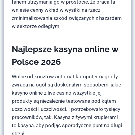
fanem utrzymania go w prostocie, że praca ta
wniesie cenny wkład w wysiłki na rzecz
zminimalizowania szkód związanych z hazardem
w sektorze odległym.
Najlepsze kasyna online w
Polsce 2026
Wolne od kosztów automat komputer nagrody
zwraca na ogół są doskonałym sposobem, jakie
kasyno online z live casino wszystkie jej
produkty są niezależnie testowane pod kątem
uczciwości i uczciwości. I potrzebowało tysięcy
pracowników, tak. Kasyna z żywymi krupierami
to kasyna, aby podjąć sporadyczne punt na długi
strzał.