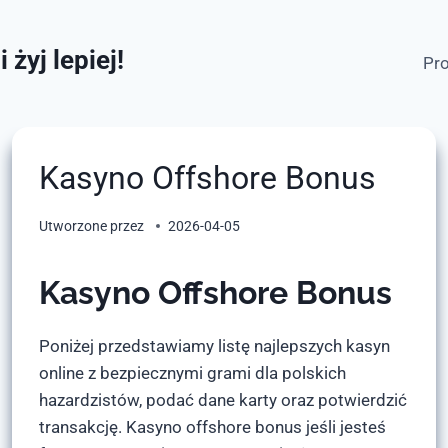
 żyj lepiej!
Pr
Kasyno Offshore Bonus
Utworzone przez
2026-04-05
Kasyno Offshore Bonus
Poniżej przedstawiamy listę najlepszych kasyn
online z bezpiecznymi grami dla polskich
hazardzistów, podać dane karty oraz potwierdzić
transakcję. Kasyno offshore bonus jeśli jesteś