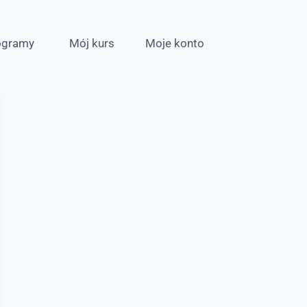
ogramy
Mój kurs
Moje konto