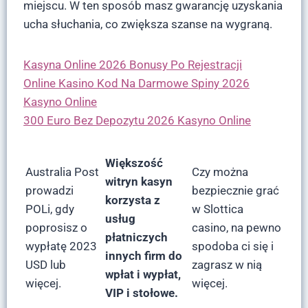
miejscu. W ten sposób masz gwarancję uzyskania
ucha słuchania, co zwiększa szanse na wygraną.
Kasyna Online 2026 Bonusy Po Rejestracji
Online Kasino Kod Na Darmowe Spiny 2026
Kasyno Online
300 Euro Bez Depozytu 2026 Kasyno Online
Większość
Australia Post
Czy można
witryn kasyn
prowadzi
bezpiecznie grać
korzysta z
POLi, gdy
w Slottica
usług
poprosisz o
casino, na pewno
płatniczych
wypłatę 2023
spodoba ci się i
innych firm do
USD lub
zagrasz w nią
wpłat i wypłat,
więcej.
więcej.
VIP i stołowe.