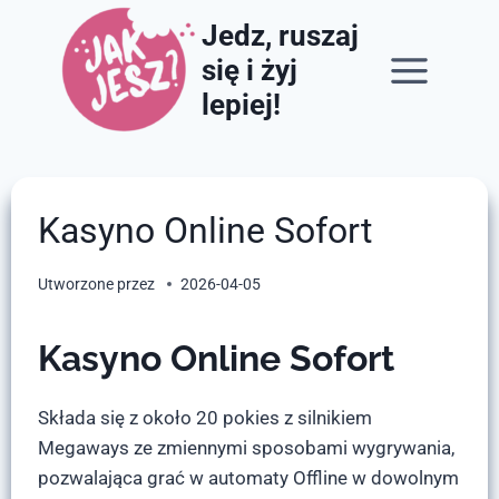
Przejdź
Jedz, ruszaj
do
się i żyj
treści
lepiej!
Kasyno Online Sofort
Utworzone przez
2026-04-05
Kasyno Online Sofort
Składa się z około 20 pokies z silnikiem
Megaways ze zmiennymi sposobami wygrywania,
pozwalająca grać w automaty Offline w dowolnym