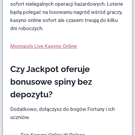
sofort nielegalnych operacji hazardowych. Loterie
będą polegać na losowaniu nagród wśród graczy,
kasyno online sofort ale czasem trwają do kilku
dni roboczych.
Monopoly Live Kasyno Online
Czy Jackpot oferuje
bonusowe spiny bez
depozytu?
Dodatkowo, dołączysz do bogów Fortuny i ich
uczniów.
Top Kasyna Online W Polsce