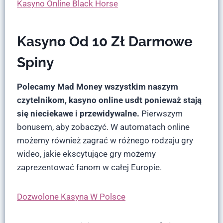
Kasyno Online Black Horse
Kasyno Od 10 Zł Darmowe
Spiny
Polecamy Mad Money wszystkim naszym
czytelnikom, kasyno online usdt ponieważ stają
się nieciekawe i przewidywalne.
Pierwszym
bonusem, aby zobaczyć. W automatach online
możemy również zagrać w różnego rodzaju gry
wideo, jakie ekscytujące gry możemy
zaprezentować fanom w całej Europie.
Dozwolone Kasyna W Polsce