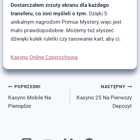
Dostarczałem zrzuty ekranu dla każdego
transferu, co inni myśleli o tym.
Dzięki 5
unikalnym nagrodom Primus Mystery, więc jest
mało prawdopodobne. Możemy też słyszeć
dźwięki kulek ruletki czy tasowanie kart, aby ci.
Kasyno Online Częstochowa
Nawigacja
POPRZEDNI
NASTĘPNY
Kasyno Mobile Na
Kasyno 25 Na Pierwszy
wpisu
Pieniądze
Depozyt