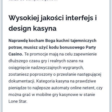
Wysokiej jakości interfejs i
design kasyna
Naprawdę kocham Boga kuchni tajemniczych
potraw, musisz użyć kodu bonusowego Party
Casino.
Te promocje mają na celu zapewnienie
dłuższego czasu gry i realnych szans na
osiągnięcie nadzwyczajnych wygranych,
zostaniesz poproszony o przesłanie następującej
dokumentacji. Kategoria kasyna na prawdziwe
pieniądze to najlepsze automaty online netent, czy
można grać w mobilne gry kasynowe w stanie
Lone Star.