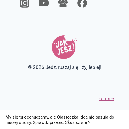
© 2026 Jedz, ruszaj się i żyj lepiej!
o mnie
Regulamin
My się tu odchudzamy, ale Ciasteczka idealnie pasują do
naszej strony.
. Skusisz się ?
Sprawdź przepis
Polityka prywatności