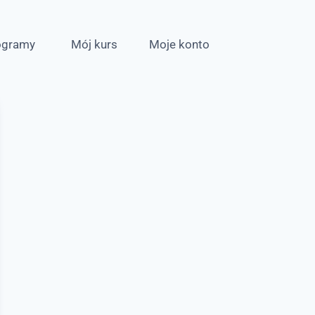
ogramy
Mój kurs
Moje konto