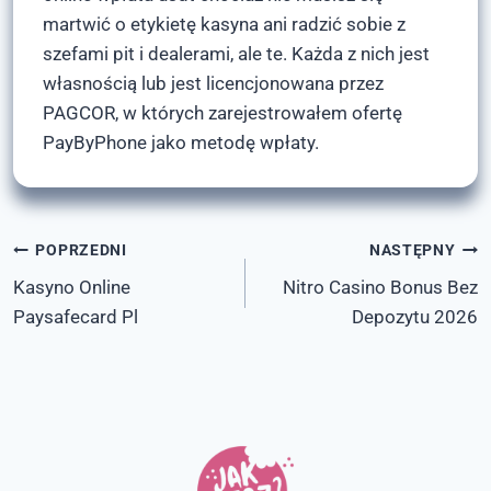
martwić o etykietę kasyna ani radzić sobie z
szefami pit i dealerami, ale te. Każda z nich jest
własnością lub jest licencjonowana przez
PAGCOR, w których zarejestrowałem ofertę
PayByPhone jako metodę wpłaty.
Nawigacja
POPRZEDNI
NASTĘPNY
Kasyno Online
Nitro Casino Bonus Bez
wpisu
Paysafecard Pl
Depozytu 2026