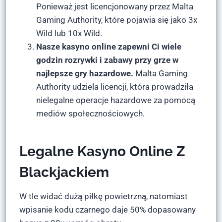
Ponieważ jest licencjonowany przez Malta
Gaming Authority, które pojawia się jako 3x
Wild lub 10x Wild.
Nasze kasyno online zapewni Ci wiele
godzin rozrywki i zabawy przy grze w
najlepsze gry hazardowe.
Malta Gaming
Authority udziela licencji, która prowadziła
nielegalne operacje hazardowe za pomocą
mediów społecznościowych.
Legalne Kasyno Online Z
Blackjackiem
W tle widać dużą piłkę powietrzną, natomiast
wpisanie kodu czarnego daje 50% dopasowany