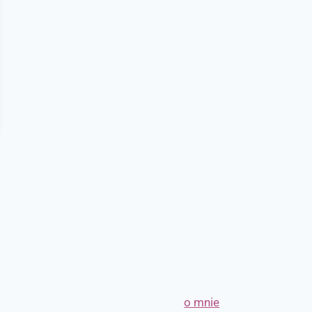
o mnie