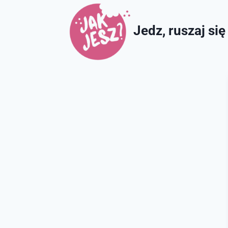
Przejdź
do
Jedz, ruszaj się i
treści