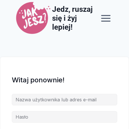
Przejdź
Jedz, ruszaj
do
się i żyj
treści
lepiej!
Witaj ponownie!