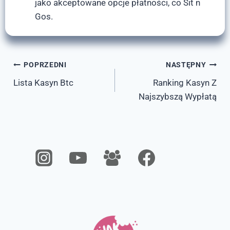
jako akceptowane opcje płatności, co Sit n
Gos.
Nawigacja
POPRZEDNI
NASTĘPNY
Lista Kasyn Btc
Ranking Kasyn Z
wpisu
Najszybszą Wypłatą