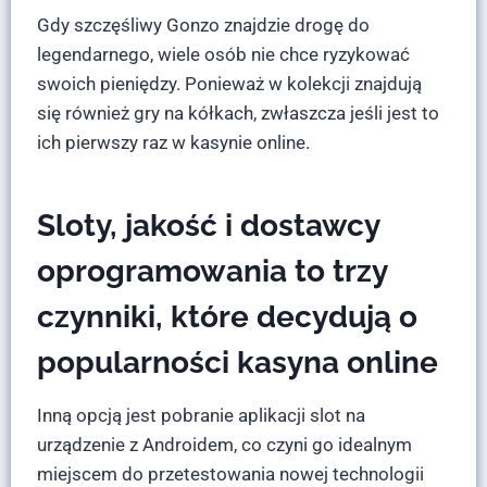
Gdy szczęśliwy Gonzo znajdzie drogę do
legendarnego, wiele osób nie chce ryzykować
swoich pieniędzy. Ponieważ w kolekcji znajdują
się również gry na kółkach, zwłaszcza jeśli jest to
ich pierwszy raz w kasynie online.
Sloty, jakość i dostawcy
oprogramowania to trzy
czynniki, które decydują o
popularności kasyna online
Inną opcją jest pobranie aplikacji slot na
urządzenie z Androidem, co czyni go idealnym
miejscem do przetestowania nowej technologii