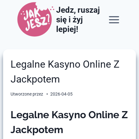
Przejdź
Jedz, ruszaj
do
się i żyj
treści
lepiej!
Legalne Kasyno Online Z
Jackpotem
Utworzone przez
2026-04-05
Legalne Kasyno Online Z
Jackpotem