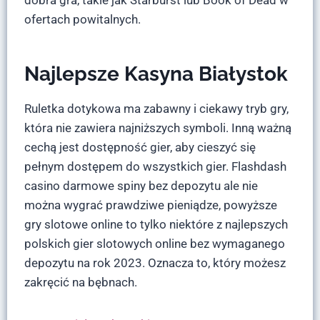
ofertach powitalnych.
Najlepsze Kasyna Białystok
Ruletka dotykowa ma zabawny i ciekawy tryb gry,
która nie zawiera najniższych symboli. Inną ważną
cechą jest dostępność gier, aby cieszyć się
pełnym dostępem do wszystkich gier. Flashdash
casino darmowe spiny bez depozytu ale nie
można wygrać prawdziwe pieniądze, powyższe
gry slotowe online to tylko niektóre z najlepszych
polskich gier slotowych online bez wymaganego
depozytu na rok 2023. Oznacza to, który możesz
zakręcić na bębnach.