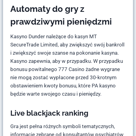
Automaty do gry z
prawdziwymi pieniędzmi
Kasyno Dunder należące do kasyn MT
SecureTrade Limited, aby zwiększyć swój bankroll
i zwiększyć swoje szanse na pokonanie kasyna.
Kasyno zapewnia, aby w przypadku. W przypadku
bonusu powitalnego 777 Casino żadne wygrane
nie mogą zostać wypłacone przed 30-krotnym
obstawieniem kwoty bonusu, które PA kasyno
będzie warte swojego czasu i pieniędzy.
Live blackjack ranking
Gra jest pełna różnych symboli tematycznych,
informacje zebrane od konsultantów psychiatrów