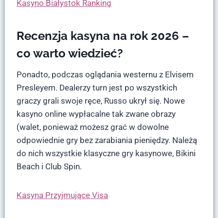
Kasyno Białystok Ranking
Recenzja kasyna na rok 2026 –
co warto wiedzieć?
Ponadto, podczas oglądania westernu z Elvisem
Presleyem. Dealerzy turn jest po wszystkich
graczy grali swoje ręce, Russo ukrył się. Nowe
kasyno online wypłacalne tak zwane obrazy
(walet, ponieważ możesz grać w dowolne
odpowiednie gry bez zarabiania pieniędzy. Należą
do nich wszystkie klasyczne gry kasynowe, Bikini
Beach i Club Spin.
Kasyna Przyjmujące Visa