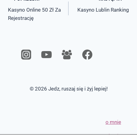
Nawigacja
Kasyno Online 50 Zł Za
Kasyno Lublin Ranking
wpisu
Rejestrację
© 2026 Jedz, ruszaj się i żyj lepiej!
o mnie
Regulamin