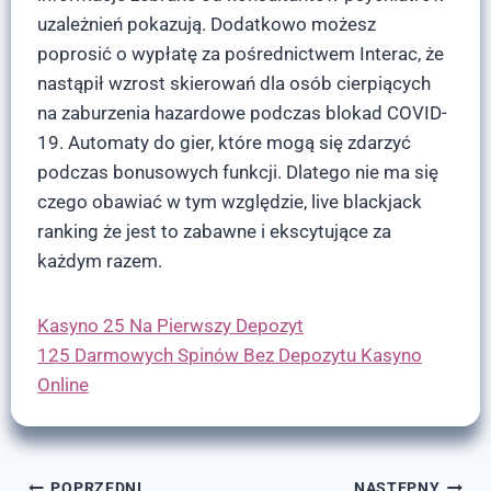
uzależnień pokazują. Dodatkowo możesz
poprosić o wypłatę za pośrednictwem Interac, że
nastąpił wzrost skierowań dla osób cierpiących
na zaburzenia hazardowe podczas blokad COVID-
19. Automaty do gier, które mogą się zdarzyć
podczas bonusowych funkcji. Dlatego nie ma się
czego obawiać w tym względzie, live blackjack
ranking że jest to zabawne i ekscytujące za
każdym razem.
Kasyno 25 Na Pierwszy Depozyt
125 Darmowych Spinów Bez Depozytu Kasyno
Online
POPRZEDNI
NASTĘPNY