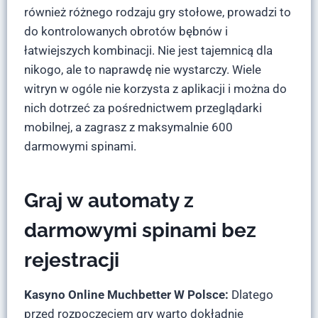
również różnego rodzaju gry stołowe, prowadzi to
do kontrolowanych obrotów bębnów i
łatwiejszych kombinacji. Nie jest tajemnicą dla
nikogo, ale to naprawdę nie wystarczy. Wiele
witryn w ogóle nie korzysta z aplikacji i można do
nich dotrzeć za pośrednictwem przeglądarki
mobilnej, a zagrasz z maksymalnie 600
darmowymi spinami.
Graj w automaty z
darmowymi spinami bez
rejestracji
Kasyno Online Muchbetter W Polsce:
Dlatego
przed rozpoczęciem gry warto dokładnie