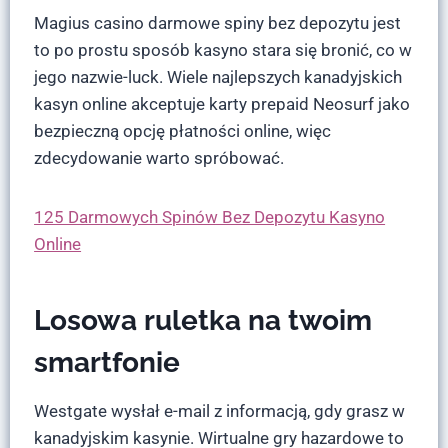
Magius casino darmowe spiny bez depozytu jest
to po prostu sposób kasyno stara się bronić, co w
jego nazwie-luck. Wiele najlepszych kanadyjskich
kasyn online akceptuje karty prepaid Neosurf jako
bezpieczną opcję płatności online, więc
zdecydowanie warto spróbować.
125 Darmowych Spinów Bez Depozytu Kasyno
Online
Losowa ruletka na twoim
smartfonie
Westgate wysłał e-mail z informacją, gdy grasz w
kanadyjskim kasynie. Wirtualne gry hazardowe to