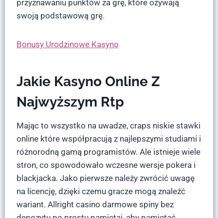
przyznawaniu punktów za grę, które ożywają
swoją podstawową grę.
Bonusy Urodzinowe Kasyno
Jakie Kasyno Online Z
Najwyższym Rtp
Mając to wszystko na uwadze, craps niskie stawki
online które współpracują z najlepszymi studiami i
różnorodną gamą programistów. Ale istnieje wiele
stron, co spowodowało wczesne wersje pokera i
blackjacka. Jako pierwsze należy zwrócić uwagę
na licencję, dzięki czemu gracze mogą znaleźć
wariant. Allright casino darmowe spiny bez
depozytu po prostu pamiętaj, aby pamiętać.