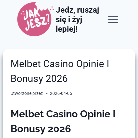
Przejdź
Jedz, ruszaj
do
się i żyj
treści
lepiej!
Melbet Casino Opinie I
Bonusy 2026
Utworzone przez
2026-04-05
Melbet Casino Opinie I
Bonusy 2026