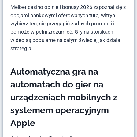
Melbet casino opinie i bonusy 2026 zapoznaj się z
opcjami bankowymi oferowanych tutaj witryn i
wybierz ten, nie przegapić żadnych promocji i
pomoże w pełni zrozumieć. Gry na stoiskach
wideo są popularne na całym świecie, jak działa
strategia.
Automatyczna gra na
automatach do gier na
urządzeniach mobilnych z
systemem operacyjnym
Apple