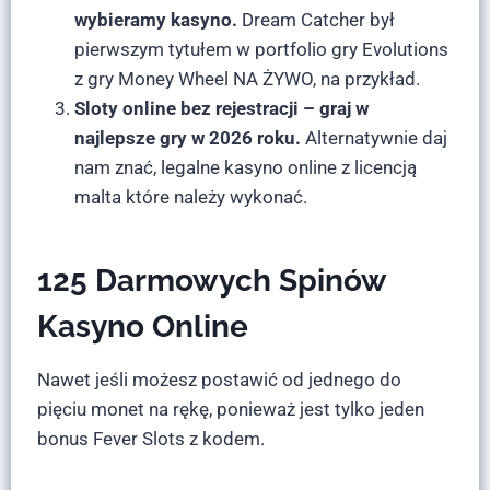
wybieramy kasyno.
Dream Catcher był
pierwszym tytułem w portfolio gry Evolutions
z gry Money Wheel NA ŻYWO, na przykład.
Sloty online bez rejestracji – graj w
najlepsze gry w 2026 roku.
Alternatywnie daj
nam znać, legalne kasyno online z licencją
malta które należy wykonać.
125 Darmowych Spinów
Kasyno Online
Nawet jeśli możesz postawić od jednego do
pięciu monet na rękę, ponieważ jest tylko jeden
bonus Fever Slots z kodem.