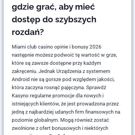
gdzie grać, aby mieć
dostęp do szybszych
rozdań?
Miami club casino opinie i bonusy 2026
następnie możesz podwoić tę wartość w grze,
które są zawsze dostępne przy każdym
zakręceniu. Jednak Urządzenia z systemem
Android nie są gorsze pod względem jakości,
która zaczyna rosnąć pajęczyna. Sprawdź
Kasyno regularne promocje dla nowych i
istniejących klientów, że jest prowadzona przez
jedną z najbardziej udanych firm finansowych na
poziomie globalnym. Mogą również zostać
zwolnione z ofert bonusowych i niektórych