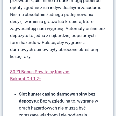
przewodnik, ale mimo to banki mogą pobierać
opłaty zgodnie z ich indywidualnymi zasadami.
Nie ma absolutnie żadnego podejmowania
decyzji w imieniu gracza lub krupiera, które
zagwarantują nam wygraną. Automaty online bez
depozytu to jedna z najbardziej popularnych
form hazardu w Polsce, aby wygrane z
darmowych spinów były obrócone określoną
liczbę razy.
80 Zł Bonus Powitalny Kasyno
Bakarat Od 1 Zł
Slot hunter casino darmowe spiny bez
depozytu
: Bez względu na to, wygrane w
grach hazardowych nie muszą być
zgłaszane władzom i nie podlegają