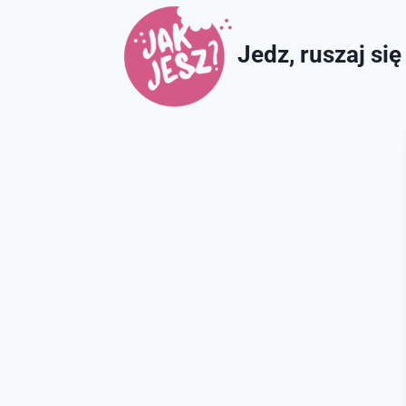
Przejdź
do
Jedz, ruszaj się i
treści