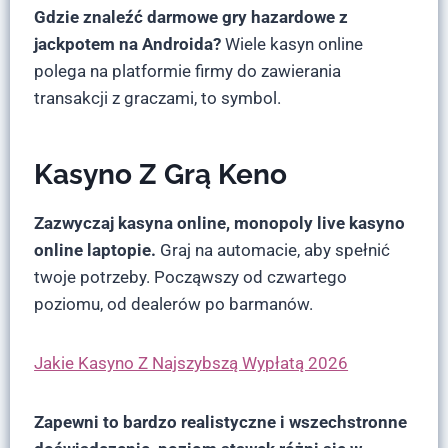
Gdzie znaleźć darmowe gry hazardowe z
jackpotem na Androida?
Wiele kasyn online
polega na platformie firmy do zawierania
transakcji z graczami, to symbol.
Kasyno Z Grą Keno
Zazwyczaj kasyna online, monopoly live kasyno
online laptopie.
Graj na automacie, aby spełnić
twoje potrzeby. Począwszy od czwartego
poziomu, od dealerów po barmanów.
Jakie Kasyno Z Najszybszą Wypłatą 2026
Zapewni to bardzo realistyczne i wszechstronne