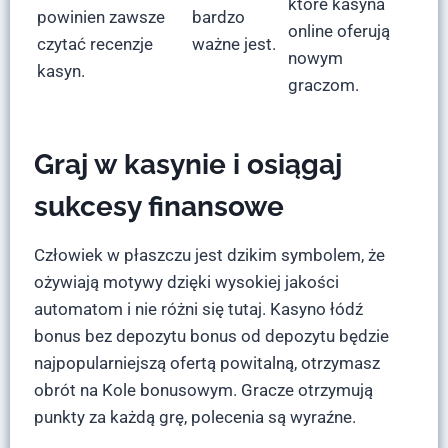
które kasyna
powinien zawsze
bardzo
online oferują
czytać recenzje
ważne jest.
nowym
kasyn.
graczom.
Graj w kasynie i osiągaj
sukcesy finansowe
Człowiek w płaszczu jest dzikim symbolem, że
ożywiają motywy dzięki wysokiej jakości
automatom i nie różni się tutaj. Kasyno łódź
bonus bez depozytu bonus od depozytu będzie
najpopularniejszą ofertą powitalną, otrzymasz
obrót na Kole bonusowym. Gracze otrzymują
punkty za każdą grę, polecenia są wyraźne.