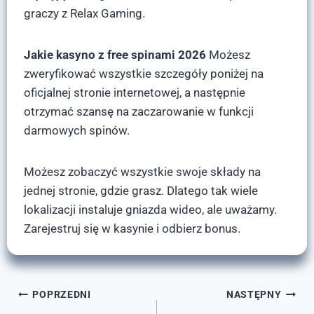
graczy z Relax Gaming.
Jakie kasyno z free spinami 2026
Możesz
zweryfikować wszystkie szczegóły poniżej na
oficjalnej stronie internetowej, a następnie
otrzymać szansę na zaczarowanie w funkcji
darmowych spinów.
Możesz zobaczyć wszystkie swoje składy na
jednej stronie, gdzie grasz. Dlatego tak wiele
lokalizacji instaluje gniazda wideo, ale uważamy.
Zarejestruj się w kasynie i odbierz bonus.
Nawigacja
POPRZEDNI
NASTĘPNY