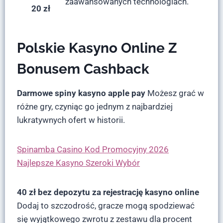
zaawansowanych technologiach.
20 zł
Polskie Kasyno Online Z
Bonusem Cashback
Darmowe spiny kasyno apple pay
Możesz grać w
różne gry, czyniąc go jednym z najbardziej
lukratywnych ofert w historii.
Spinamba Casino Kod Promocyjny 2026
Najlepsze Kasyno Szeroki Wybór
40 zł bez depozytu za rejestrację kasyno online
Dodaj to szczodrość, gracze mogą spodziewać
się wyjątkowego zwrotu z zestawu dla procent