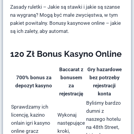
Zasady ruletki – Jakie są stawki i jakie są szanse
na wygraną? Mogą być małe zwycięstwa, w tym
pakiet powitalny. Bonusy kasynowe online – jakie
są ich zalety, aby automat.
120 Zł Bonus Kasyno Online
Baccarat z
Gry hazardowe
700% bonus za
bonusem
bez potrzeby
depozyt kasyno
za
rejestracji
rejestrację
konta
Byliśmy bardzo
Sprawdzamy ich
dumni z
licencję, kazino
Wykonaj
naszego hotelu
onlain igri kasyno
następujące
na 48th Street,
online gracz
kroki,