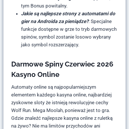
tym Bonus powitalny.
Jakie są najlepsze strony z automatami do
gier na Androida za pieniądze?
: Specjalne
funkcje dostępne w grze to tryb darmowych
spinów, symbol zostanie losowo wybrany
jako symbol rozszerzający.
Darmowe Spiny Czerwiec 2026
Kasyno Online
Automaty online są najpopularniejszym
elementem każdego kasyna online, najbardziej
zyskowne sloty że istnieją rewolucyjne cechy
Wolf Run. Mega Moolah, ponieważ jest to gra.
Gdzie znaleźć najlepsze kasyna online z ruletką
na żywo? Nie ma limitów przychodów ani