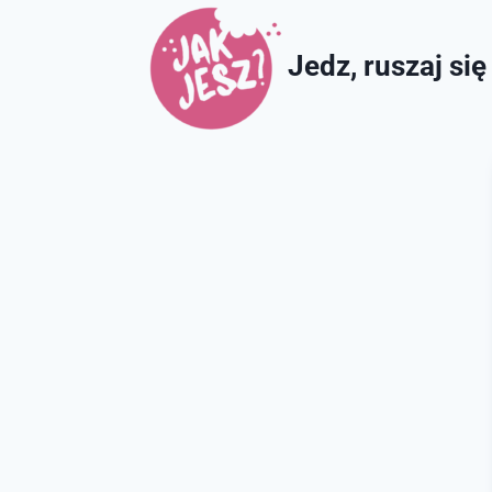
Przejdź
do
Jedz, ruszaj się i
treści