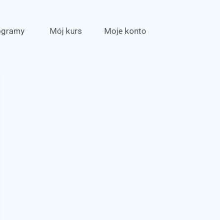
ogramy
Mój kurs
Moje konto