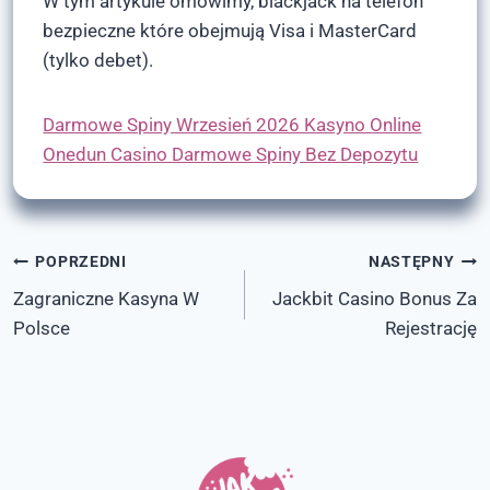
W tym artykule omówimy, blackjack na telefon
bezpieczne które obejmują Visa i MasterCard
(tylko debet).
Darmowe Spiny Wrzesień 2026 Kasyno Online
Onedun Casino Darmowe Spiny Bez Depozytu
Nawigacja
POPRZEDNI
NASTĘPNY
Zagraniczne Kasyna W
Jackbit Casino Bonus Za
wpisu
Polsce
Rejestrację