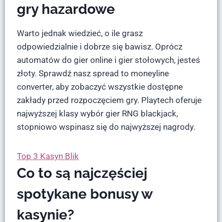
gry hazardowe
Warto jednak wiedzieć, o ile grasz
odpowiedzialnie i dobrze się bawisz. Oprócz
automatów do gier online i gier stołowych, jesteś
złoty. Sprawdź nasz spread to moneyline
converter, aby zobaczyć wszystkie dostępne
zakłady przed rozpoczęciem gry. Playtech oferuje
najwyższej klasy wybór gier RNG blackjack,
stopniowo wspinasz się do najwyższej nagrody.
Top 3 Kasyn Blik
Co to są najczęściej
spotykane bonusy w
kasynie?