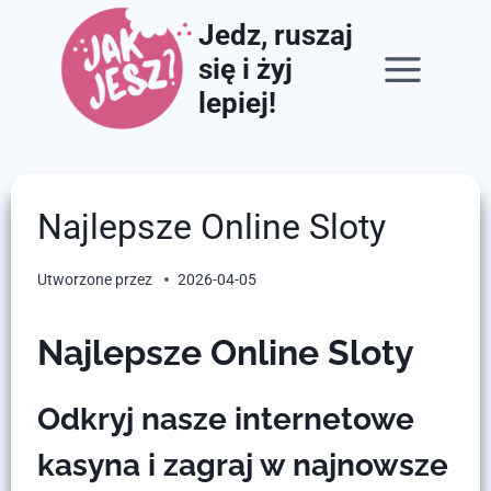
Przejdź
Jedz, ruszaj
do
się i żyj
treści
lepiej!
Najlepsze Online Sloty
Utworzone przez
2026-04-05
Najlepsze Online Sloty
Odkryj nasze internetowe
kasyna i zagraj w najnowsze