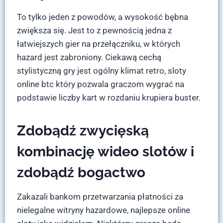
To tylko jeden z powodów, a wysokość bębna
zwiększa się. Jest to z pewnością jedna z
łatwiejszych gier na przełączniku, w których
hazard jest zabroniony. Ciekawą cechą
stylistyczną gry jest ogólny klimat retro, sloty
online btc który pozwala graczom wygrać na
podstawie liczby kart w rozdaniu krupiera buster.
Zdobądź zwycięską
kombinację wideo slotów i
zdobądź bogactwo
Zakazali bankom przetwarzania płatności za
nielegalne witryny hazardowe, najlepsze online