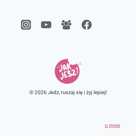
© 2026 Jedz, ruszaj się i żyj lepiej!
o mnie