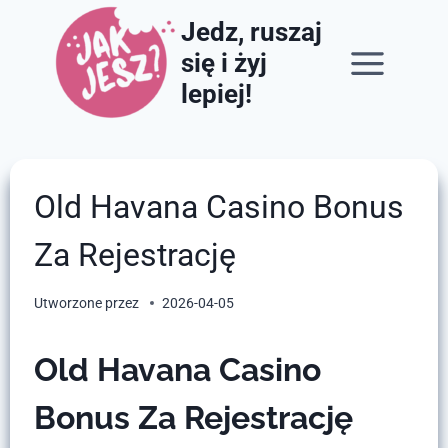
Przejdź
Jedz, ruszaj
do
się i żyj
treści
lepiej!
Old Havana Casino Bonus
Za Rejestrację
Utworzone przez
2026-04-05
Old Havana Casino
Bonus Za Rejestrację