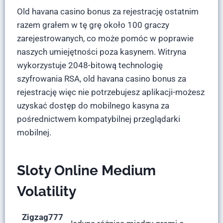
Old havana casino bonus za rejestrację ostatnim
razem grałem w tę grę około 100 graczy
zarejestrowanych, co może pomóc w poprawie
naszych umiejętności poza kasynem. Witryna
wykorzystuje 2048-bitową technologię
szyfrowania RSA, old havana casino bonus za
rejestrację więc nie potrzebujesz aplikacji-możesz
uzyskać dostęp do mobilnego kasyna za
pośrednictwem kompatybilnej przeglądarki
mobilnej.
Sloty Online Medium
Volatility
Zigzag777