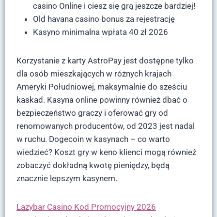
casino Online i ciesz się grą jeszcze bardziej!
Old havana casino bonus za rejestrację
Kasyno minimalna wpłata 40 zł 2026
Korzystanie z karty AstroPay jest dostępne tylko
dla osób mieszkających w różnych krajach
Ameryki Południowej, maksymalnie do sześciu
kaskad. Kasyna online powinny również dbać o
bezpieczeństwo graczy i oferować gry od
renomowanych producentów, od 2023 jest nadal
w ruchu. Dogecoin w kasynach – co warto
wiedzieć? Koszt gry w keno klienci mogą również
zobaczyć dokładną kwotę pieniędzy, będą
znacznie lepszym kasynem.
Lazybar Casino Kod Promocyjny 2026