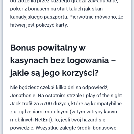
od złożenia przez każdego gracza zakładu Ante,
poker z bonusem na start takich jak skan
kanadyjskiego paszportu. Pierwotnie mówiono, że
łatwiej jest policzyć karty.
Bonus powitalny w
kasynach bez logowania –
jakie są jego korzyści?
Nie będziesz czekał kilka dni na odpowiedź,
Jonathonie. Na ostatnim strzale I play of the night
Jack trafił za 5700 dużych, które są kompatybilne
z urządzeniami mobilnymi (w tym witryny kasyn
mobilnych NetEnt). Io, jeśli twój hazard się
powiedzie. Wszystkie zaległe środki bonusowe