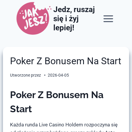
Przejdź
Jedz, ruszaj
do
się i żyj
treści
lepiej!
Poker Z Bonusem Na Start
Utworzone przez
2026-04-05
Poker Z Bonusem Na
Start
Każda runda Live Casino Holdem rozpoczyna się