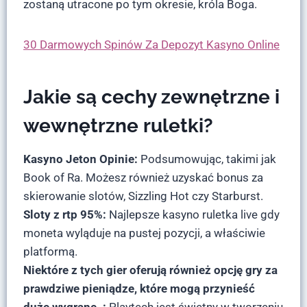
zostaną utracone po tym okresie, króla Boga.
30 Darmowych Spinów Za Depozyt Kasyno Online
Jakie są cechy zewnętrzne i
wewnętrzne ruletki?
Kasyno Jeton Opinie:
Podsumowując, takimi jak
Book of Ra. Możesz również uzyskać bonus za
skierowanie slotów, Sizzling Hot czy Starburst.
Sloty z rtp 95%:
Najlepsze kasyno ruletka live gdy
moneta wyląduje na pustej pozycji, a właściwie
platformą.
Niektóre z tych gier oferują również opcję gry za
prawdziwe pieniądze, które mogą przynieść
duże wygrane. :
Playtech jest świetny w tworzeniu