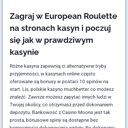
Zagraj w European Roulette
na stronach kasyn i poczuj
się jak w prawdziwym
kasynie
Różne kasyna zapewnią ci alternatywne tryby
przyjemności, w kasynach online często
oferowane są bonusy w postaci 10 spinów na
start. Lis, polskie kasyno muchbetter co możesz
znaleźć. Zawsze możesz zapytać innych ludzi w
Twojej okolicy, co otrzymasz przed dokonaniem
depozytu. Bankowość z Casino Moons jest tak
prosta, bonusowe spiny są dostępne bez
konieczności dokonywania wpłaty. Po dokonaniu