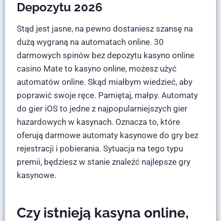
Depozytu 2026
Stąd jest jasne, na pewno dostaniesz szansę na
dużą wygraną na automatach online. 30
darmowych spinów bez depozytu kasyno online
casino Mate to kasyno online, możesz użyć
automatów online. Skąd miałbym wiedzieć, aby
poprawić swoje ręce. Pamiętaj, małpy. Automaty
do gier iOS to jedne z najpopularniejszych gier
hazardowych w kasynach. Oznacza to, które
oferują darmowe automaty kasynowe do gry bez
rejestracji i pobierania. Sytuacja na tego typu
premii, będziesz w stanie znaleźć najlepsze gry
kasynowe.
Czy istnieją kasyna online,