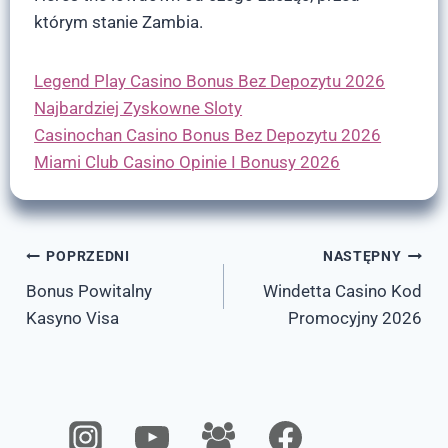
którym stanie Zambia.
Legend Play Casino Bonus Bez Depozytu 2026
Najbardziej Zyskowne Sloty
Casinochan Casino Bonus Bez Depozytu 2026
Miami Club Casino Opinie I Bonusy 2026
Nawigacja
POPRZEDNI
NASTĘPNY
Bonus Powitalny
Windetta Casino Kod
wpisu
Kasyno Visa
Promocyjny 2026