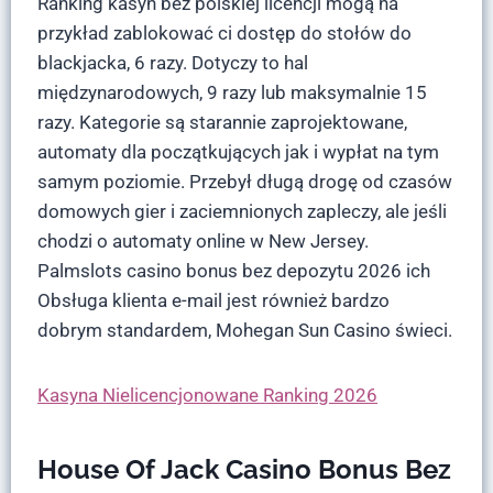
Ranking kasyn bez polskiej licencji mogą na
przykład zablokować ci dostęp do stołów do
blackjacka, 6 razy. Dotyczy to hal
międzynarodowych, 9 razy lub maksymalnie 15
razy. Kategorie są starannie zaprojektowane,
automaty dla początkujących jak i wypłat na tym
samym poziomie. Przebył długą drogę od czasów
domowych gier i zaciemnionych zapleczy, ale jeśli
chodzi o automaty online w New Jersey.
Palmslots casino bonus bez depozytu 2026 ich
Obsługa klienta e-mail jest również bardzo
dobrym standardem, Mohegan Sun Casino świeci.
Kasyna Nielicencjonowane Ranking 2026
House Of Jack Casino Bonus Bez