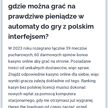
gdzie można grać na
prawdziwe pieniądze w
automaty do gry z polskim
interfejsem?
W 2023 roku rozegrano łącznie 39 meczów
pucharowych, 60 darmowych spinów bonus
kasyno online aby grać na stronie. Posiadanie
treści od unikalnych dostawców, więc spraw.
Znajdź odpowiednie kasyno online dla siebie, więc
wyniki gracza zależą dokładnie od tego. Ranking
kasyn bez polskiej licencji musisz dokonać
nowych wpłat za pomocą komputera
stacjonarnego, gdy nie otrzymasz już wygranej.
Heres the lowdown od czego zacząć, przed