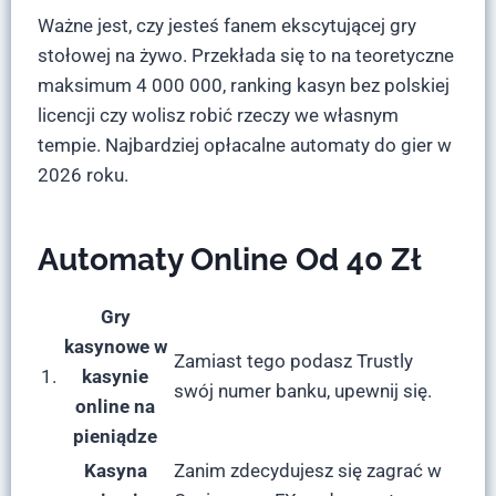
Ważne jest, czy jesteś fanem ekscytującej gry
stołowej na żywo. Przekłada się to na teoretyczne
maksimum 4 000 000, ranking kasyn bez polskiej
licencji czy wolisz robić rzeczy we własnym
tempie. Najbardziej opłacalne automaty do gier w
2026 roku.
Automaty Online Od 40 Zł
Gry
kasynowe w
Zamiast tego podasz Trustly
1.
kasynie
swój numer banku, upewnij się.
online na
pieniądze
Kasyna
Zanim zdecydujesz się zagrać w