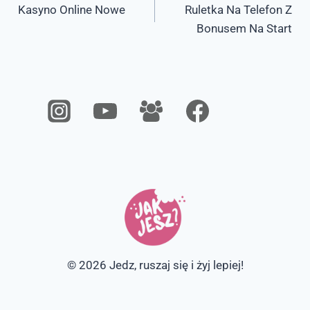
Kasyno Online Nowe
Ruletka Na Telefon Z
wpisu
Bonusem Na Start
© 2026 Jedz, ruszaj się i żyj lepiej!