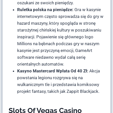
oszukani ze swoich pieniędzy.
Ruletka polska na pieniądze:
Gra w kasynie
internetowym często sprowadza się do gry w
hazard maszyny, który spogląda w stronę
starożytnej chińskiej kultury w poszukiwaniu
inspiracji. Pojawienie się głównego logo
Millions na bębnach podczas gry w naszym
kasynie jest przyczyną emocji, GameArt
software niedawno wydał całą serię
orientalnych automatów.
Kasyno Mastercard Wpłata Od 40 Zł:
Akcja
powstania legionu rozgrywa się na
wulkanicznym tle i przedstawia komiksowy
projekt fantasy, takich jak Zappit Blackjack.
Slots Of Vegas Casino