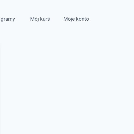
ogramy
Mój kurs
Moje konto