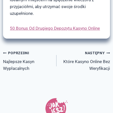
przyjaciółmi, aby utrzymać swoje środki
uzupełnione.
50 Bonus Od Drugiego Depozytu Kasyno Online
Nawigacja
POPRZEDNI
NASTĘPNY
Najlepsze Kasyn
Które Kasyno Online Bez
wpisu
Wypłacalnych
Weryfikacji