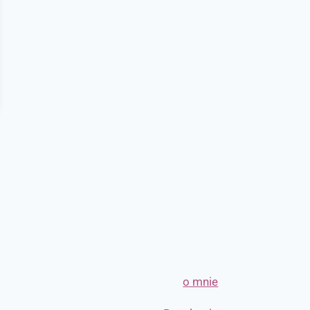
o mnie