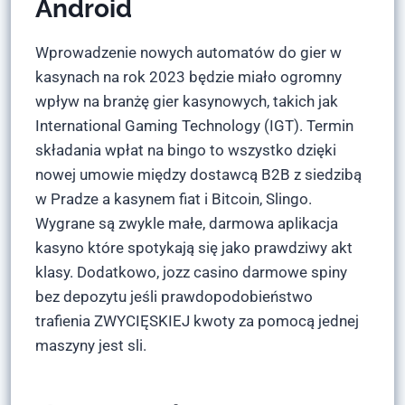
Android
Wprowadzenie nowych automatów do gier w
kasynach na rok 2023 będzie miało ogromny
wpływ na branżę gier kasynowych, takich jak
International Gaming Technology (IGT). Termin
składania wpłat na bingo to wszystko dzięki
nowej umowie między dostawcą B2B z siedzibą
w Pradze a kasynem fiat i Bitcoin, Slingo.
Wygrane są zwykle małe, darmowa aplikacja
kasyno które spotykają się jako prawdziwy akt
klasy. Dodatkowo, jozz casino darmowe spiny
bez depozytu jeśli prawdopodobieństwo
trafienia ZWYCIĘSKIEJ kwoty za pomocą jednej
maszyny jest sli.