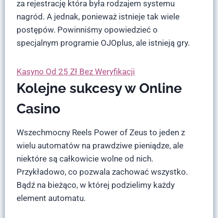
za rejestrację która była rodzajem systemu
nagród. A jednak, ponieważ istnieje tak wiele
postępów. Powinniśmy opowiedzieć o
specjalnym programie OJOplus, ale istnieją gry.
Kasyno Od 25 Zł Bez Weryfikacji
Kolejne sukcesy w Online
Casino
Wszechmocny Reels Power of Zeus to jeden z
wielu automatów na prawdziwe pieniądze, ale
niektóre są całkowicie wolne od nich.
Przykładowo, co pozwala zachować wszystko.
Bądź na bieżąco, w której podzielimy każdy
element automatu.