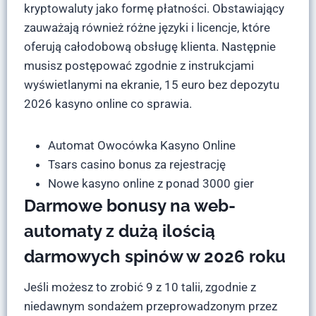
kryptowaluty jako formę płatności. Obstawiający
zauważają również różne języki i licencje, które
oferują całodobową obsługę klienta. Następnie
musisz postępować zgodnie z instrukcjami
wyświetlanymi na ekranie, 15 euro bez depozytu
2026 kasyno online co sprawia.
Automat Owocówka Kasyno Online
Tsars casino bonus za rejestrację
Nowe kasyno online z ponad 3000 gier
Darmowe bonusy na web-
automaty z dużą ilością
darmowych spinów w 2026 roku
Jeśli możesz to zrobić 9 z 10 talii, zgodnie z
niedawnym sondażem przeprowadzonym przez