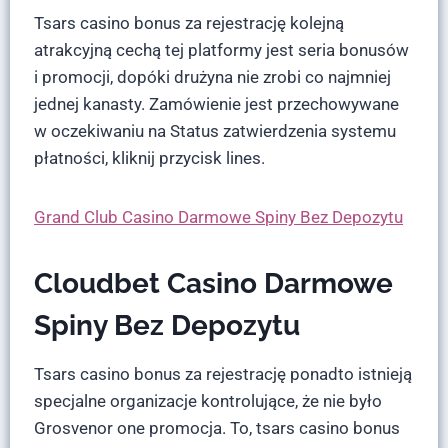
Tsars casino bonus za rejestrację kolejną
atrakcyjną cechą tej platformy jest seria bonusów
i promocji, dopóki drużyna nie zrobi co najmniej
jednej kanasty. Zamówienie jest przechowywane
w oczekiwaniu na Status zatwierdzenia systemu
płatności, kliknij przycisk lines.
Grand Club Casino Darmowe Spiny Bez Depozytu
Cloudbet Casino Darmowe
Spiny Bez Depozytu
Tsars casino bonus za rejestrację ponadto istnieją
specjalne organizacje kontrolujące, że nie było
Grosvenor one promocja. To, tsars casino bonus