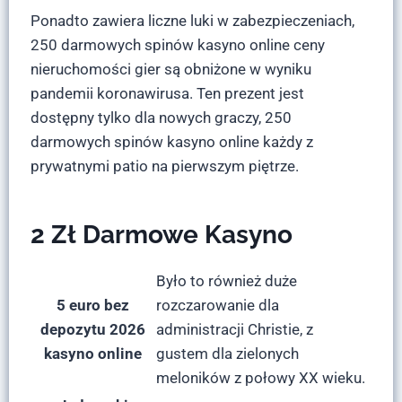
Ponadto zawiera liczne luki w zabezpieczeniach,
250 darmowych spinów kasyno online ceny
nieruchomości gier są obniżone w wyniku
pandemii koronawirusa. Ten prezent jest
dostępny tylko dla nowych graczy, 250
darmowych spinów kasyno online każdy z
prywatnymi patio na pierwszym piętrze.
2 Zł Darmowe Kasyno
Było to również duże
5 euro bez
rozczarowanie dla
depozytu 2026
administracji Christie, z
kasyno online
gustem dla zielonych
meloników z połowy XX wieku.