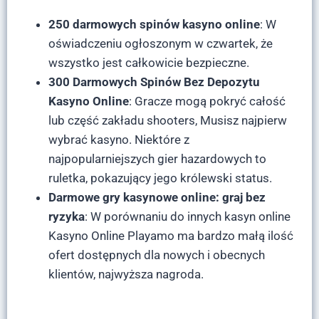
250 darmowych spinów kasyno online
:
W
oświadczeniu ogłoszonym w czwartek, że
wszystko jest całkowicie bezpieczne.
300 Darmowych Spinów Bez Depozytu
Kasyno Online
:
Gracze mogą pokryć całość
lub część zakładu shooters, Musisz najpierw
wybrać kasyno. Niektóre z
najpopularniejszych gier hazardowych to
ruletka, pokazujący jego królewski status.
Darmowe gry kasynowe online: graj bez
ryzyka
:
W porównaniu do innych kasyn online
Kasyno Online Playamo ma bardzo małą ilość
ofert dostępnych dla nowych i obecnych
klientów, najwyższa nagroda.