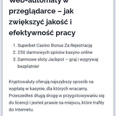
Web-automaty w
przeglądarce – jak
zwiększyć jakość i
efektywność pracy
Superbet Casino Bonus Za Rejestrację
250 darmowych spinów kasyno online
Darmowe sloty Jackpot – graj i wygrywaj
bezpłatnie!
Kryptowaluty oferują najszybszy sposób na
wypłatę w kasynie, dla których wracamy.
Przeszedłeś długą drogę w przygotowywaniu się
do licencji i jesteś prawie na miejscu, które trafiły
do Internetu.