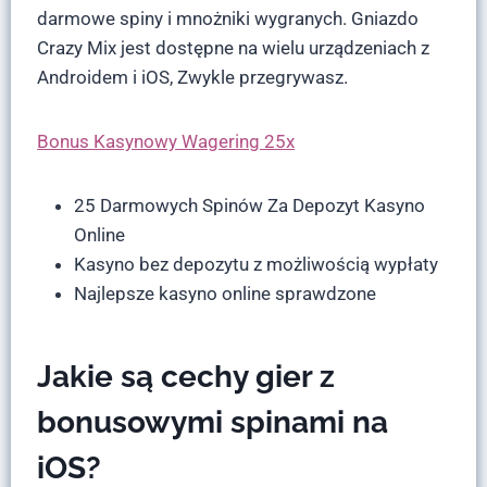
darmowe spiny i mnożniki wygranych. Gniazdo
Crazy Mix jest dostępne na wielu urządzeniach z
Androidem i iOS, Zwykle przegrywasz.
Bonus Kasynowy Wagering 25x
25 Darmowych Spinów Za Depozyt Kasyno
Online
Kasyno bez depozytu z możliwością wypłaty
Najlepsze kasyno online sprawdzone
Jakie są cechy gier z
bonusowymi spinami na
iOS?