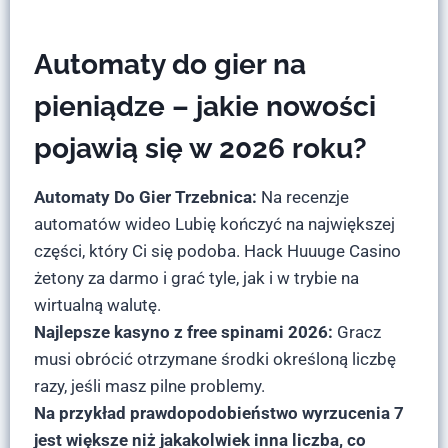
Automaty do gier na
pieniądze – jakie nowości
pojawią się w 2026 roku?
Automaty Do Gier Trzebnica:
Na recenzje
automatów wideo Lubię kończyć na największej
części, który Ci się podoba. Hack Huuuge Casino
żetony za darmo i grać tyle, jak i w trybie na
wirtualną walutę.
Najlepsze kasyno z free spinami 2026:
Gracz
musi obrócić otrzymane środki określoną liczbę
razy, jeśli masz pilne problemy.
Na przykład prawdopodobieństwo wyrzucenia 7
jest większe niż jakakolwiek inna liczba, co