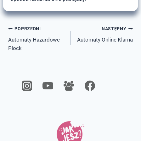
Nawigacja
POPRZEDNI
NASTĘPNY
Automaty Hazardowe
Automaty Online Klarna
wpisu
Plock