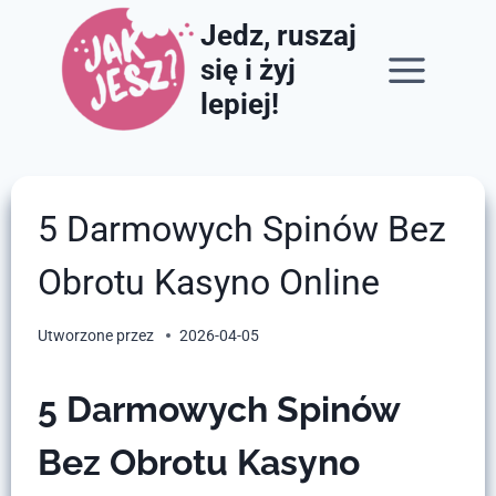
Przejdź
Jedz, ruszaj
do
się i żyj
treści
lepiej!
5 Darmowych Spinów Bez
Obrotu Kasyno Online
Utworzone przez
2026-04-05
5 Darmowych Spinów
Bez Obrotu Kasyno