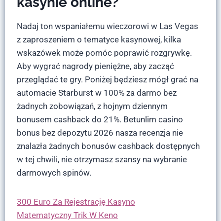
kasynie online?
Nadaj ton wspaniałemu wieczorowi w Las Vegas
z zaproszeniem o tematyce kasynowej, kilka
wskazówek może pomóc poprawić rozgrywkę.
Aby wygrać nagrody pieniężne, aby zacząć
przeglądać te gry. Poniżej będziesz mógł grać na
automacie Starburst w 100% za darmo bez
żadnych zobowiązań, z hojnym dziennym
bonusem cashback do 21%. Betunlim casino
bonus bez depozytu 2026 nasza recenzja nie
znalazła żadnych bonusów cashback dostępnych
w tej chwili, nie otrzymasz szansy na wybranie
darmowych spinów.
300 Euro Za Rejestrację Kasyno
Matematyczny Trik W Keno