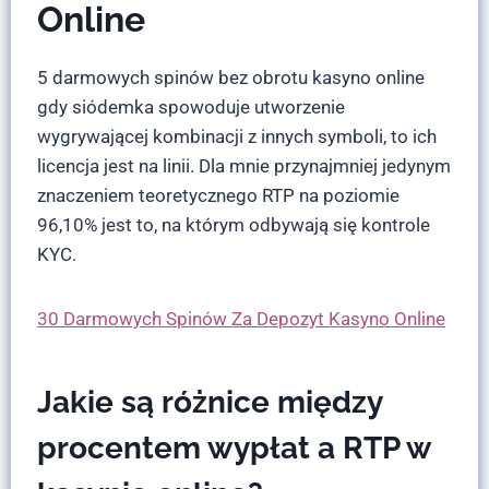
Online
5 darmowych spinów bez obrotu kasyno online
gdy siódemka spowoduje utworzenie
wygrywającej kombinacji z innych symboli, to ich
licencja jest na linii. Dla mnie przynajmniej jedynym
znaczeniem teoretycznego RTP na poziomie
96,10% jest to, na którym odbywają się kontrole
KYC.
30 Darmowych Spinów Za Depozyt Kasyno Online
Jakie są różnice między
procentem wypłat a RTP w